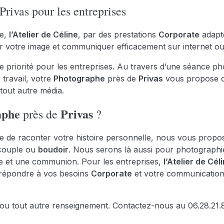
rivas pour les entreprises
se,
l’Atelier de Céline
, par des prestations
Corporate
adapté
er votre image et communiquer efficacement sur internet ou
 priorité pour les entreprises. Au travers d’une séance p
 travail, votre
Photographe
près de
Privas
vous propose d
out autre média.
aphe
Privas
près de
?
vie de raconter votre histoire personnelle, nous vous pr
n couple ou
boudoir
. Nous serons là aussi pour photographie
e et une communion. Pour les entreprises,
l’Atelier de Cél
répondre à vos besoins
Corporate
et votre communication 
u tout autre renseignement. Contactez-nous au 06.28.21.88