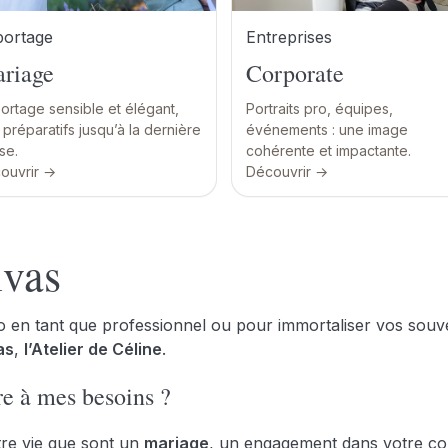
ortage
Entreprises
riage
Corporate
ortage sensible et élégant,
Portraits pro, équipes,
préparatifs jusqu’à la dernière
événements : une image
se.
cohérente et impactante.
ouvrir →
Découvrir →
ivas
 en tant que professionnel ou pour immortaliser vos souven
as
,
l’Atelier de Céline
.
re à mes besoins ?
re vie que sont un
mariage
, un engagement dans votre co