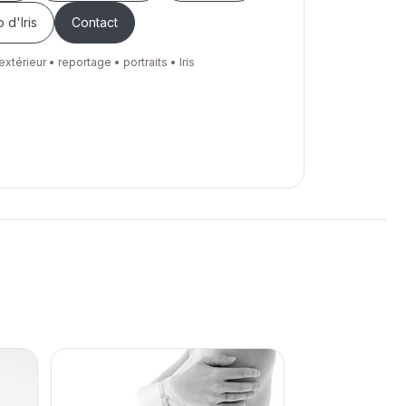
 d'Iris
Contact
extérieur • reportage • portraits • Iris
sur un univers pour accéder au site dédié.