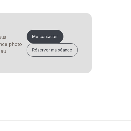
Me contacter
ous
ance photo
Réserver ma séance
 au