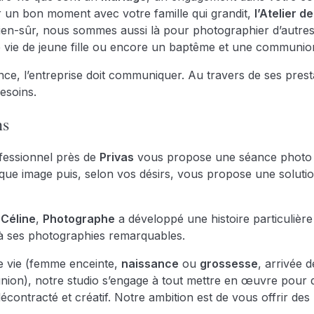
 un bon moment avec votre famille qui grandit,
l’Atelier d
ien-sûr, nous sommes aussi là pour photographier d’autres
e vie de jeune fille ou encore un baptême et une communio
sance, l’entreprise doit communiquer. Au travers de ses pres
esoins.
ns
essionnel près de
Privas
vous propose une séance photo e
aque image puis, selon vos désirs, vous propose une solutio
e Céline
,
Photographe
a développé une histoire particulièr
 à ses photographies remarquables.
re vie (femme enceinte,
naissance
ou
grossesse
, arrivée 
ion), notre studio s’engage à tout mettre en œuvre pour que
ntracté et créatif. Notre ambition est de vous offrir des