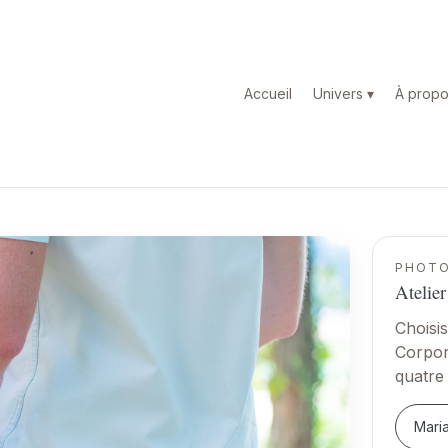
Accueil
Univers ▾
À prop
PHOT
Atelier
Choisi
Corpor
quatre
Mari