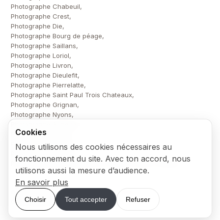
Photographe Chabeuil,
Photographe Crest,
Photographe Die,
Photographe Bourg de péage,
Photographe Saillans,
Photographe Loriol,
Photographe Livron,
Photographe Dieulefit,
Photographe Pierrelatte,
Photographe Saint Paul Trois Chateaux,
Photographe Grignan,
Photographe Nyons,
Photographe Aubenas,
Cookies
Photographe Privas,
Photographe Le Teil,
Nous utilisons des cookies nécessaires au
Photographe Bollene,
fonctionnement du site. Avec ton accord, nous
Photographe IRIS Montélimar et Valence dans la drôme,
utilisons aussi la mesure d’audience.
En savoir plus
© 2026 Atelier de Céline — Tous droits réservés.
Choisir
Tout accepter
Refuser
Cookies
Mentions