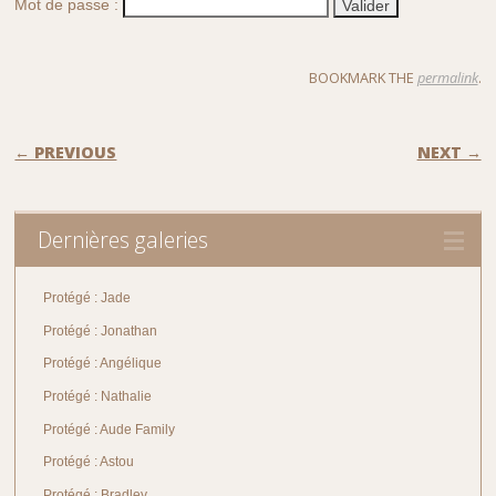
Mot de passe :
BOOKMARK THE
permalink
.
POST NAVIGATION
← PREVIOUS
NEXT →
Dernières galeries
Protégé : Jade
Protégé : Jonathan
Protégé : Angélique
Protégé : Nathalie
Protégé : Aude Family
Protégé : Astou
Protégé : Bradley