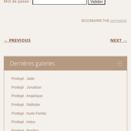
Mot de passe :
BOOKMARK THE
permalink
.
POST NAVIGATION
← PREVIOUS
NEXT →
Dernières galeries
Protégé : Jade
Protégé : Jonathan
Protégé : Angélique
Protégé : Nathalie
Protégé : Aude Family
Protégé : Astou
Protégé : Bradley