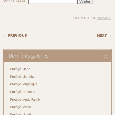
Mot de passe :
BOOKMARK THE
permalink
.
POST NAVIGATION
← PREVIOUS
NEXT →
Dernières galeries
Protégé : Jade
Protégé : Jonathan
Protégé : Angélique
Protégé : Nathalie
Protégé : Aude Family
Protégé : Astou
Protégé : Bradley