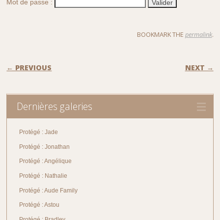
Mot de passe :
BOOKMARK THE
permalink
.
POST NAVIGATION
← PREVIOUS
NEXT →
Dernières galeries
Protégé : Jade
Protégé : Jonathan
Protégé : Angélique
Protégé : Nathalie
Protégé : Aude Family
Protégé : Astou
Protégé : Bradley