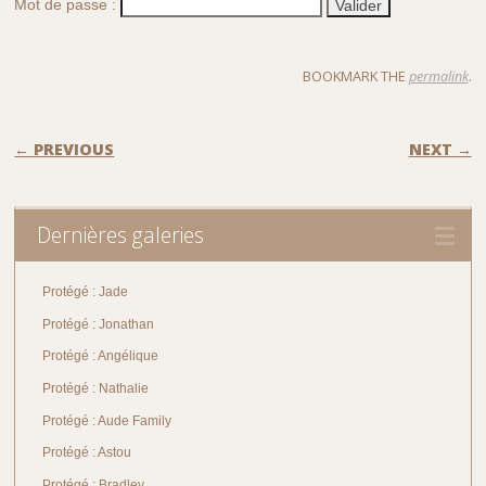
Mot de passe :
BOOKMARK THE
permalink
.
POST NAVIGATION
← PREVIOUS
NEXT →
Dernières galeries
Protégé : Jade
Protégé : Jonathan
Protégé : Angélique
Protégé : Nathalie
Protégé : Aude Family
Protégé : Astou
Protégé : Bradley