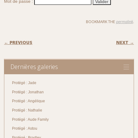
Mot de passe :
BOOKMARK THE
permalink
.
POST NAVIGATION
← PREVIOUS
NEXT →
Dernières galeries
Protégé : Jade
Protégé : Jonathan
Protégé : Angélique
Protégé : Nathalie
Protégé : Aude Family
Protégé : Astou
Protégé : Bradley