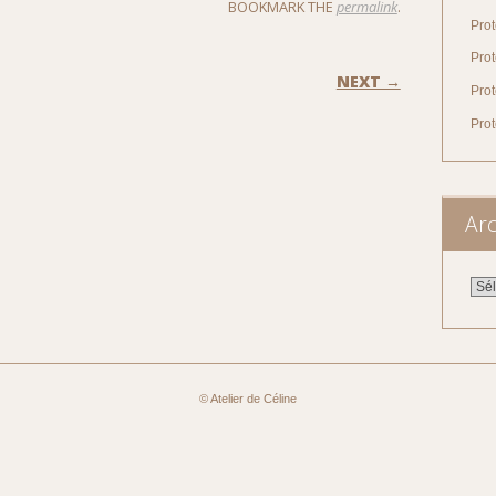
BOOKMARK THE
permalink
.
Prot
Prot
ON
NEXT →
Prot
Pro
Arc
Arch
© Atelier de Céline