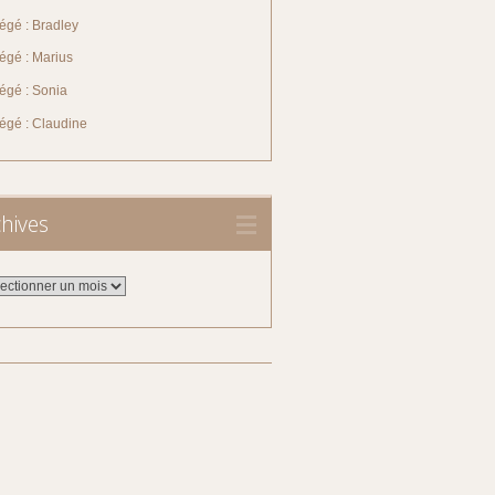
égé : Bradley
égé : Marius
égé : Sonia
tégé : Claudine
hives
ives