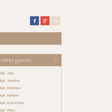
nières galeries
égé : Jade
tégé : Jonathan
égé : Angélique
égé : Nathalie
tégé : Aude Family
égé : Astou