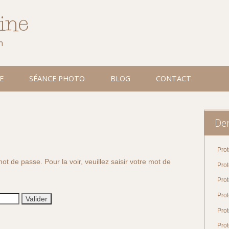
line
n
E
SÉANCE PHOTO
BLOG
CONTACT
Der
Prot
ot de passe. Pour la voir, veuillez saisir votre mot de
Pro
Prot
Prot
Pro
Prot