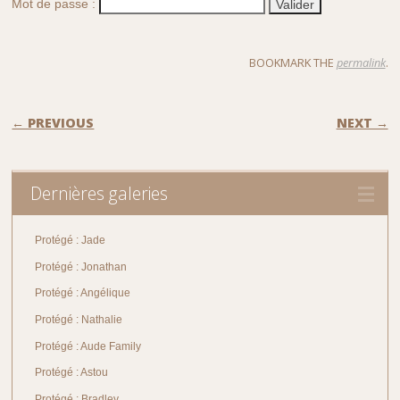
Mot de passe :
BOOKMARK THE
permalink
.
POST NAVIGATION
← PREVIOUS
NEXT →
Dernières galeries
Protégé : Jade
Protégé : Jonathan
Protégé : Angélique
Protégé : Nathalie
Protégé : Aude Family
Protégé : Astou
Protégé : Bradley