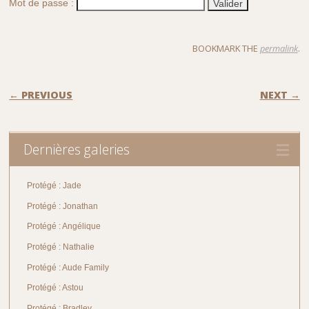
Mot de passe :
BOOKMARK THE
permalink
.
POST NAVIGATION
← PREVIOUS
NEXT →
Dernières galeries
Protégé : Jade
Protégé : Jonathan
Protégé : Angélique
Protégé : Nathalie
Protégé : Aude Family
Protégé : Astou
Protégé : Bradley