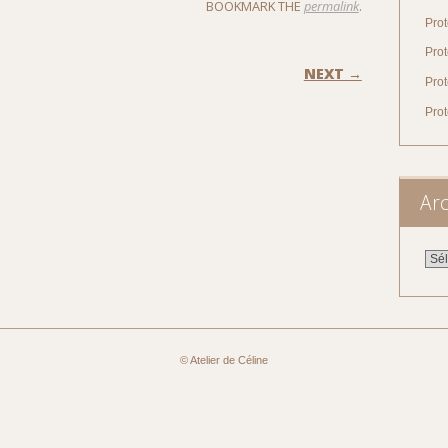
BOOKMARK THE
permalink
.
Prot
Prot
ON
NEXT →
Prot
Pro
Arc
Arch
© Atelier de Céline