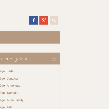
nières galeries
égé : Jade
tégé : Jonathan
égé : Angélique
égé : Nathalie
tégé : Aude Family
égé : Astou