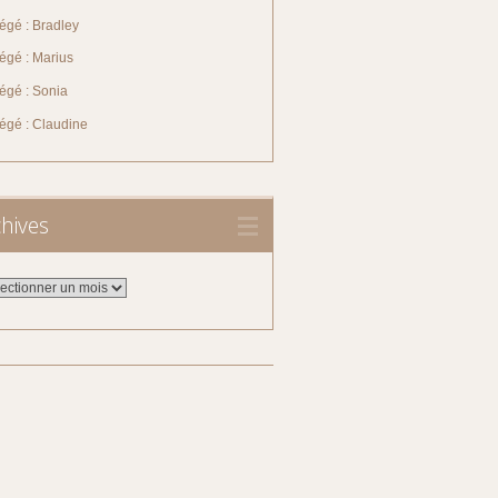
égé : Bradley
égé : Marius
égé : Sonia
tégé : Claudine
hives
ives