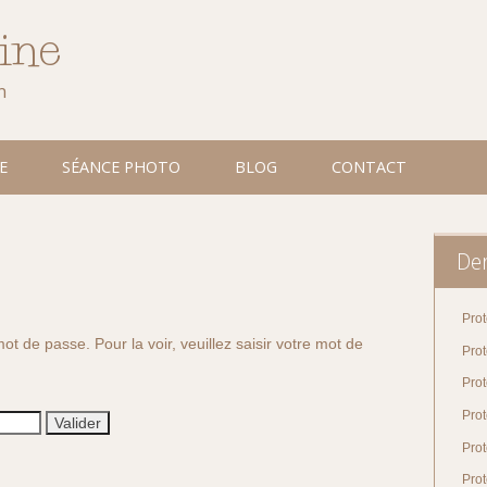
line
n
E
SÉANCE PHOTO
BLOG
CONTACT
Der
Prot
ot de passe. Pour la voir, veuillez saisir votre mot de
Pro
Prot
Prot
Pro
Prot