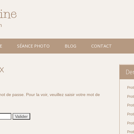
line
n
E
SÉANCE PHOTO
BLOG
CONTACT
x
Der
Prot
ot de passe. Pour la voir, veuillez saisir votre mot de
Pro
Prot
Prot
Pro
Prot