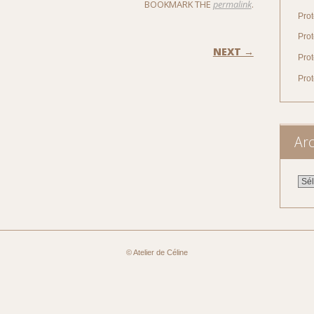
BOOKMARK THE
permalink
.
Prot
Prot
ON
NEXT →
Prot
Pro
Arc
Arch
© Atelier de Céline