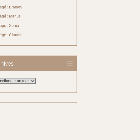
égé : Bradley
égé : Marius
égé : Sonia
tégé : Claudine
hives
ives