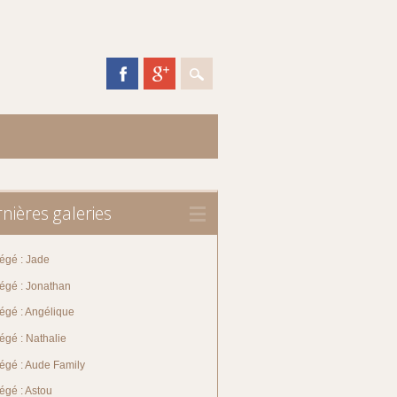
nières galeries
égé : Jade
tégé : Jonathan
égé : Angélique
égé : Nathalie
tégé : Aude Family
égé : Astou