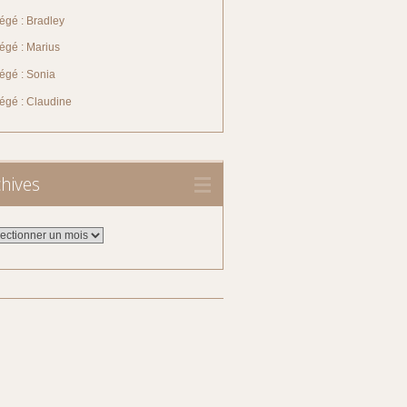
égé : Bradley
égé : Marius
égé : Sonia
tégé : Claudine
hives
ives