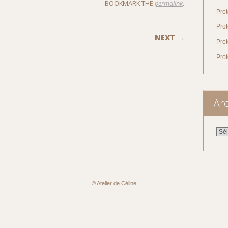
BOOKMARK THE
permalink
.
Prot
Prot
ON
NEXT →
Prot
Pro
Arc
Arch
© Atelier de Céline