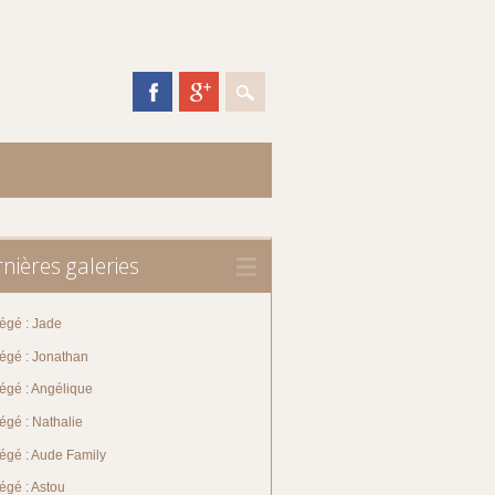
nières galeries
égé : Jade
tégé : Jonathan
égé : Angélique
égé : Nathalie
tégé : Aude Family
égé : Astou