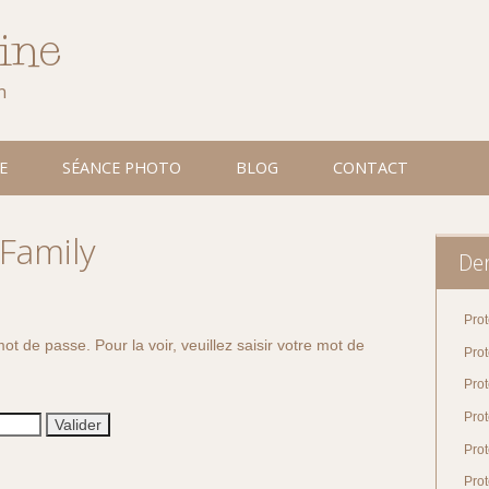
line
n
E
SÉANCE PHOTO
BLOG
CONTACT
 Family
Der
Prot
ot de passe. Pour la voir, veuillez saisir votre mot de
Pro
Prot
Prot
Pro
Prot