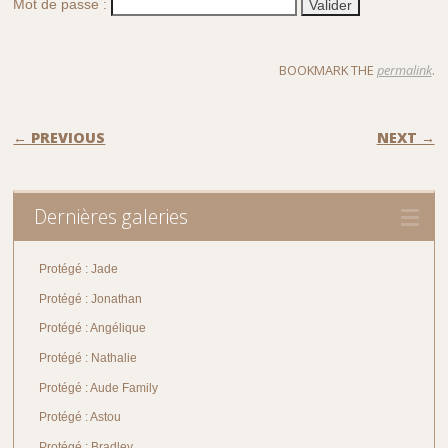
Mot de passe :
BOOKMARK THE
permalink
.
POST NAVIGATION
← PREVIOUS
NEXT →
Dernières galeries
Protégé : Jade
Protégé : Jonathan
Protégé : Angélique
Protégé : Nathalie
Protégé : Aude Family
Protégé : Astou
Protégé : Bradley