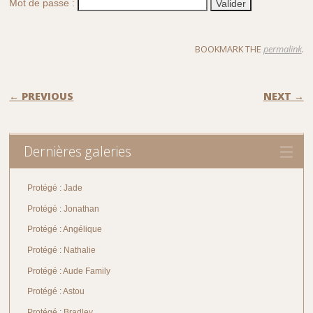
Mot de passe :
BOOKMARK THE
permalink
.
POST NAVIGATION
← PREVIOUS
NEXT →
Dernières galeries
Protégé : Jade
Protégé : Jonathan
Protégé : Angélique
Protégé : Nathalie
Protégé : Aude Family
Protégé : Astou
Protégé : Bradley