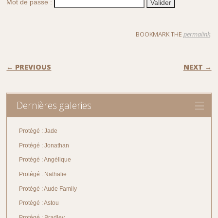
Mot de passe :
BOOKMARK THE
permalink
.
POST NAVIGATION
← PREVIOUS
NEXT →
Dernières galeries
Protégé : Jade
Protégé : Jonathan
Protégé : Angélique
Protégé : Nathalie
Protégé : Aude Family
Protégé : Astou
Protégé : Bradley