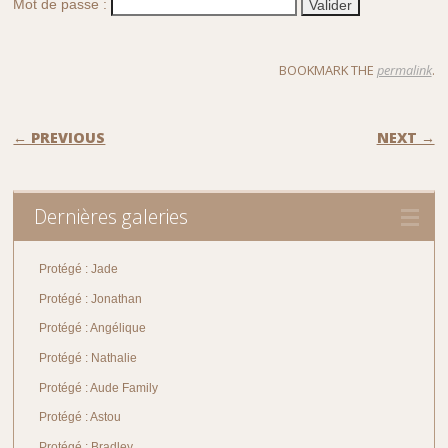
Mot de passe :
BOOKMARK THE
permalink
.
POST NAVIGATION
← PREVIOUS
NEXT →
Dernières galeries
Protégé : Jade
Protégé : Jonathan
Protégé : Angélique
Protégé : Nathalie
Protégé : Aude Family
Protégé : Astou
Protégé : Bradley