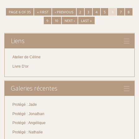
PAGE 6 OF 35
« FIRST
‹ PREVIOUS
2
3
4
5
6
7
8
9
10
NEXT ›
LAST »
Liens
Atelier de Céline
Livre D'or
Galeries récentes
Protégé : Jade
Protégé : Jonathan
Protégé : Angélique
Protégé : Nathalie