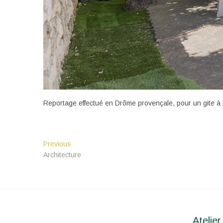
Reportage effectué en Drôme provençale, pour un gite à 
Navigation
Previous
Previous
post:
Architecture
de
l’article
Atelier