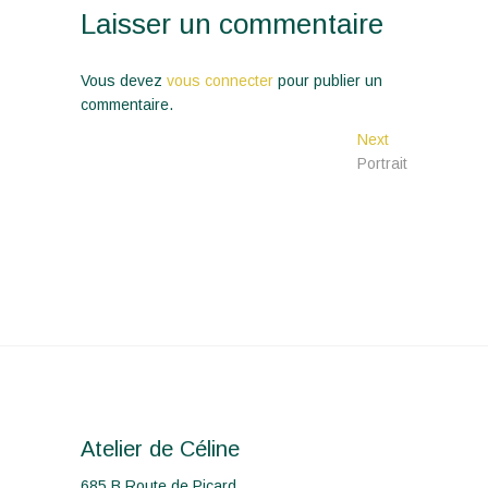
Laisser un commentaire
Vous devez
vous connecter
pour publier un
commentaire.
Navigation
Next
Next
post:
Portrait
de
l’article
Atelier de Céline
685 B Route de Picard